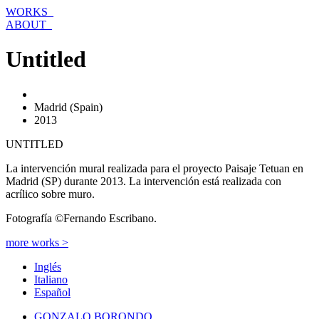
Ir
WORKS_
al
ABOUT_
contenido
Untitled
Madrid (Spain)
2013
UNTITLED
La intervención mural realizada para el proyecto Paisaje Tetuan en
Madrid (SP) durante 2013. La intervención está realizada con
acrílico sobre muro.
Fotografía ©Fernando Escribano.
more works >
Inglés
Italiano
Español
GONZALO BORONDO