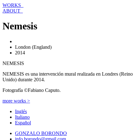
Ir
WORKS_
al
ABOUT_
contenido
Nemesis
London (England)
2014
NEMESIS
NEMESIS es una intervención mural realizada en Londres (Reino
Unido) durante 2014.
Fotografía ©Fabiano Caputo.
more works >
Inglés
Italiano
Español
GONZALO BORONDO
info.borondo@gmail.com