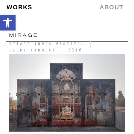
WORKS_
ABOUT_
Abrir barra de herramientas
MIRAGE
st+art india festival
delhi (india)
2016