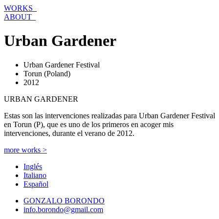
Ir
WORKS_
al
ABOUT_
contenido
Urban Gardener
Urban Gardener Festival
Torun (Poland)
2012
URBAN GARDENER
Estas son las intervenciones realizadas para Urban Gardener Festival
en Torun (P), que es uno de los primeros en acoger mis
intervenciones, durante el verano de 2012.
more works >
Inglés
Italiano
Español
GONZALO BORONDO
info.borondo@gmail.com