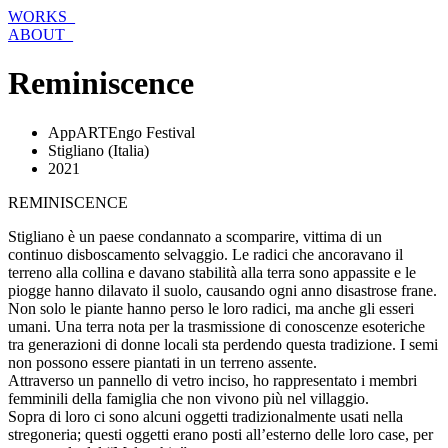
Vai
WORKS_
al
ABOUT_
contenuto
Reminiscence
AppARTEngo Festival
Stigliano (Italia)
2021
REMINISCENCE
Stigliano è un paese condannato a scomparire, vittima di un
continuo disboscamento selvaggio. Le radici che ancoravano il
terreno alla collina e davano stabilità alla terra sono appassite e le
piogge hanno dilavato il suolo, causando ogni anno disastrose frane.
Non solo le piante hanno perso le loro radici, ma anche gli esseri
umani. Una terra nota per la trasmissione di conoscenze esoteriche
tra generazioni di donne locali sta perdendo questa tradizione. I semi
non possono essere piantati in un terreno assente.
Attraverso un pannello di vetro inciso, ho rappresentato i membri
femminili della famiglia che non vivono più nel villaggio.
Sopra di loro ci sono alcuni oggetti tradizionalmente usati nella
stregoneria; questi oggetti erano posti all’esterno delle loro case, per