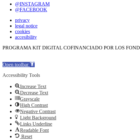
@INSTAGRAM
@FACEBOOK
privacy
legal notice
cookies
accesibility
PROGRAMA KIT DIGITAL COFINANCIADO POR LOS FOND
Open toolbar
Accessibility Tools
Increase Text
Decrease Text
Grayscale
High Contrast
Negative Contrast
Light Background
Links Underline
Readable Font
Reset