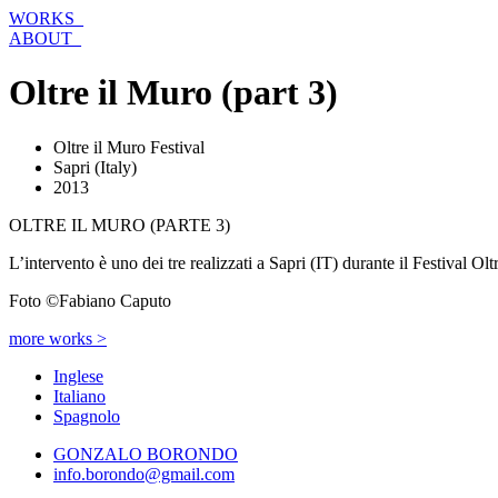
Vai
WORKS_
al
ABOUT_
contenuto
Oltre il Muro (part 3)
Oltre il Muro Festival
Sapri (Italy)
2013
OLTRE IL MURO (PARTE 3)
L’intervento è uno dei tre realizzati a Sapri (IT) durante il Festival Ol
Foto ©Fabiano Caputo
more works >
Inglese
Italiano
Spagnolo
GONZALO BORONDO
info.borondo@gmail.com