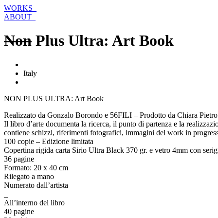
Vai
WORKS_
al
ABOUT_
contenuto
Non
Plus Ultra: Art Book
Italy
NON PLUS ULTRA: Art Book
Realizzato da Gonzalo Borondo e 56FILI – Prodotto da Chiara Pietro
Il libro d’arte documenta la ricerca, il punto di partenza e la realizza
contiene schizzi, riferimenti fotografici, immagini del work in progress, 
100 copie – Edizione limitata
Copertina rigida carta Sirio Ultra Black 370 gr. e vetro 4mm con serigr
36 pagine
Formato: 20 x 40 cm
Rilegato a mano
Numerato dall’artista
_
All’interno del libro
40 pagine