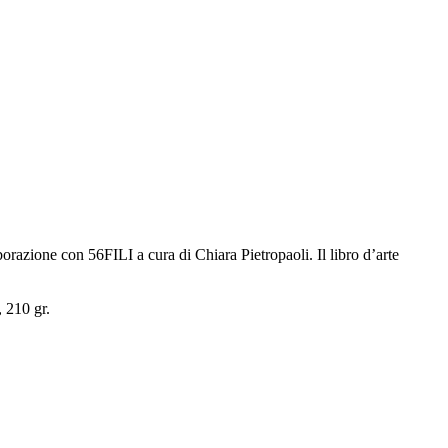
borazione con 56FILI a cura di Chiara Pietropaoli. Il libro d’arte
, 210 gr.