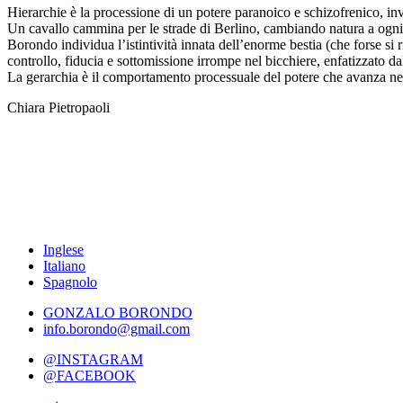
Hierarchie è la processione di un potere paranoico e schizofrenico, inv
Un cavallo cammina per le strade di Berlino, cambiando natura a ogni
Borondo individua l’istintività innata dell’enorme bestia (che forse si r
controllo, fiducia e sottomissione irrompe nel bicchiere, enfatizzato dal
La gerarchia è il comportamento processuale del potere che avanza nella 
Chiara Pietropaoli
Inglese
Italiano
Spagnolo
GONZALO BORONDO
info.borondo@gmail.com
@INSTAGRAM
@FACEBOOK