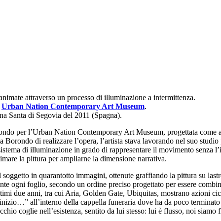
, animate attraverso un processo di illuminazione a intermittenza.
r
Urban Nation Contemporary Art Museum
.
ana Santa di Segovia del 2011 (Spagna).
Borondo per l’Urban Nation Contemporary Art Museum, progettata come as
Borondo di realizzare l’opera, l’artista stava lavorando nel suo studio 
n sistema di illuminazione in grado di rappresentare il movimento senza 
 animare la pittura per ampliarne la dimensione narrativa.
ggetto in quarantotto immagini, ottenute graffiando la pittura su lastre 
nte ogni foglio, secondo un ordine preciso progettato per essere combi
imi due anni, tra cui Aria, Golden Gate, Ubiquitas, mostrano azioni cicl
 l’inizio…” all’interno della cappella funeraria dove ha da poco terminat
chio coglie nell’esistenza, sentito da lui stesso: lui è flusso, noi siamo f