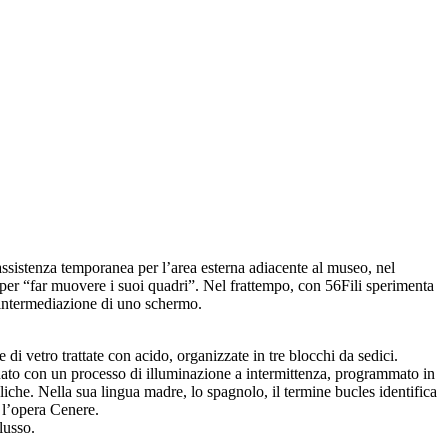
sistenza temporanea per l’area esterna adiacente al museo, nel
per “far muovere i suoi quadri”. Nel frattempo, con 56Fili sperimenta
l’intermediazione di uno schermo.
di vetro trattate con acido, organizzate in tre blocchi da sedici.
nato con un processo di illuminazione a intermittenza, programmato in
iche. Nella sua lingua madre, lo spagnolo, il termine bucles identifica
o l’opera Cenere.
lusso.