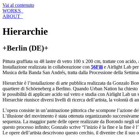
Vai al contenuto
WORKS_
ABOUT_
Hierarchie
+Berlin (DE)+
Pittura graffiata su 48 lastre di vetro 100 x 200 cm, trattate con acido
Installazione realizzata in collaborazione con
56Fili
e Airlight Lab pe
Musica della Banda San Andrés, tratta dalla Processione della Settim
Hierarchie è l’installazione di arte pubblica realizzata da Gonzalo 
quartiere di Schöeneberg a Berlino. Quando Urban Nation ha chiesto a 
le possibilità di applicare acido sul vetro e studia con Airlight Lab u
Hierarchie riunisce diversi livelli di ricerca dell’artista, la volontà di
L’opera consiste in un’animazione pittorica che scompone l’azione del so
L’illusione del movimento è stata ottenuta organizzando successivame
sequenza. La maggior parte delle opere realizzate da Borondo negli ult
questo processo infinito; Gonzalo scrive “l’inizio è la fine e la fine è
Le opere dell’artista descrivono questo cerchio, il divenire che il suo oc