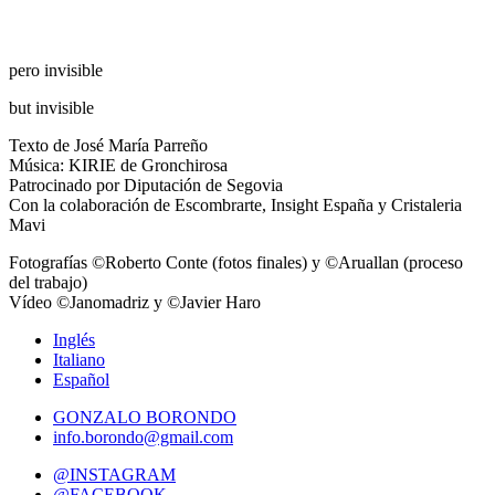
pero invisible
but invisible
Texto de José María Parreño
Música: KIRIE de Gronchirosa
Patrocinado por Diputación de Segovia
Con la colaboración de Escombrarte, Insight España y Cristaleria
Mavi
Fotografías ©Roberto Conte (fotos finales) y ©Aruallan (proceso
del trabajo)
Vídeo ©Janomadriz y ©Javier Haro
Inglés
Italiano
Español
GONZALO BORONDO
info.borondo@gmail.com
@INSTAGRAM
@FACEBOOK