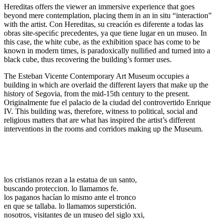
Hereditas offers the viewer an immersive experience that goes
beyond mere contemplation, placing them in an in situ “interaction”
with the artist. Con Hereditas, su creación es diferente a todas las
obras site-speciﬁc precedentes, ya que tiene lugar en un museo. In
this case, the white cube, as the exhibition space has come to be
known in modern times, is paradoxically nulliﬁed and turned into a
black cube, thus recovering the building’s former uses.
The Esteban Vicente Contemporary Art Museum occupies a
building in which are overlaid the different layers that make up the
history of Segovia, from the mid-15th century to the present.
Originalmente fue el palacio de la ciudad del controvertido Enrique
IV. This building was, therefore, witness to political, social and
religious matters that are what has inspired the artist’s different
interventions in the rooms and corridors making up the Museum.
los cristianos rezan a la estatua de un santo,
buscando proteccion. lo llamamos fe.
los paganos hacían lo mismo ante el tronco
en que se tallaba. lo llamamos superstición.
nosotros, visitantes de un museo del siglo xxi,