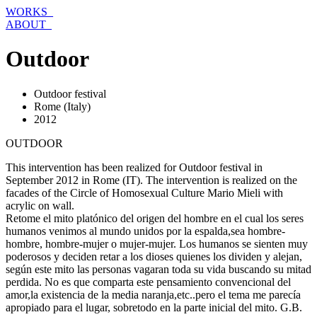
Skip
WORKS_
to
ABOUT_
content
Outdoor
Outdoor festival
Rome (Italy)
2012
OUTDOOR
This intervention has been realized for Outdoor festival in
September 2012 in Rome (IT). The intervention is realized on the
facades of the Circle of Homosexual Culture Mario Mieli with
acrylic on wall.
Retome el mito platónico del origen del hombre en el cual los seres
humanos venimos al mundo unidos por la espalda,sea hombre-
hombre, hombre-mujer o mujer-mujer. Los humanos se sienten muy
poderosos y deciden retar a los dioses quienes los dividen y alejan,
según este mito las personas vagaran toda su vida buscando su mitad
perdida. No es que comparta este pensamiento convencional del
amor,la existencia de la media naranja,etc..pero el tema me parecía
apropiado para el lugar, sobretodo en la parte inicial del mito. G.B.