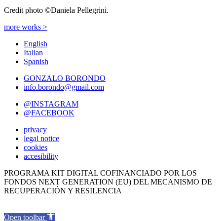
Credit photo ©Daniela Pellegrini.
more works >
English
Italian
Spanish
GONZALO BORONDO
info.borondo@gmail.com
@INSTAGRAM
@FACEBOOK
privacy
legal notice
cookies
accesibility
PROGRAMA KIT DIGITAL COFINANCIADO POR LOS
FONDOS NEXT GENERATION (EU) DEL MECANISMO DE
RECUPERACIÓN Y RESILENCIA
Open toolbar