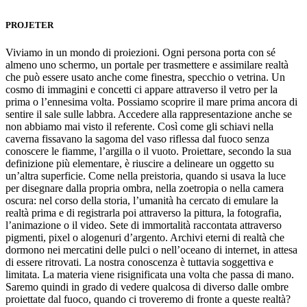
PROJETER
Viviamo in un mondo di proiezioni. Ogni persona porta con sé
almeno uno schermo, un portale per trasmettere e assimilare realtà
che può essere usato anche come finestra, specchio o vetrina. Un
cosmo di immagini e concetti ci appare attraverso il vetro per la
prima o l’ennesima volta. Possiamo scoprire il mare prima ancora di
sentire il sale sulle labbra. Accedere alla rappresentazione anche se
non abbiamo mai visto il referente. Così come gli schiavi nella
caverna fissavano la sagoma del vaso riflessa dal fuoco senza
conoscere le fiamme, l’argilla o il vuoto. Proiettare, secondo la sua
definizione più elementare, è riuscire a delineare un oggetto su
un’altra superficie. Come nella preistoria, quando si usava la luce
per disegnare dalla propria ombra, nella zoetropia o nella camera
oscura: nel corso della storia, l’umanità ha cercato di emulare la
realtà prima e di registrarla poi attraverso la pittura, la fotografia,
l’animazione o il video. Sete di immortalità raccontata attraverso
pigmenti, pixel o alogenuri d’argento. Archivi eterni di realtà che
dormono nei mercatini delle pulci o nell’oceano di internet, in attesa
di essere ritrovati. La nostra conoscenza è tuttavia soggettiva e
limitata. La materia viene risignificata una volta che passa di mano.
Saremo quindi in grado di vedere qualcosa di diverso dalle ombre
proiettate dal fuoco, quando ci troveremo di fronte a queste realtà?