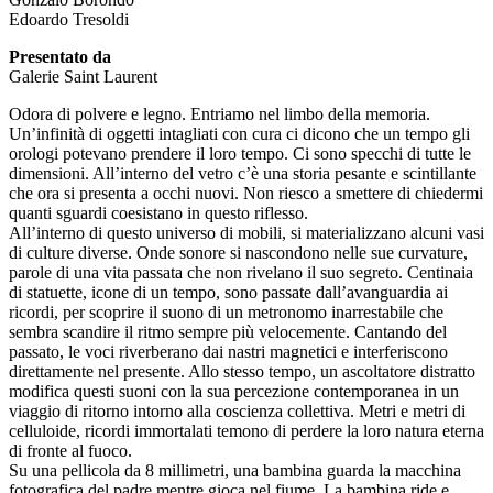
Edoardo Tresoldi
Presentato da
Galerie Saint Laurent
Odora di polvere e legno. Entriamo nel limbo della memoria.
Un’infinità di oggetti intagliati con cura ci dicono che un tempo gli
orologi potevano prendere il loro tempo. Ci sono specchi di tutte le
dimensioni. All’interno del vetro c’è una storia pesante e scintillante
che ora si presenta a occhi nuovi. Non riesco a smettere di chiedermi
quanti sguardi coesistano in questo riflesso.
All’interno di questo universo di mobili, si materializzano alcuni vasi
di culture diverse. Onde sonore si nascondono nelle sue curvature,
parole di una vita passata che non rivelano il suo segreto. Centinaia
di statuette, icone di un tempo, sono passate dall’avanguardia ai
ricordi, per scoprire il suono di un metronomo inarrestabile che
sembra scandire il ritmo sempre più velocemente. Cantando del
passato, le voci riverberano dai nastri magnetici e interferiscono
direttamente nel presente. Allo stesso tempo, un ascoltatore distratto
modifica questi suoni con la sua percezione contemporanea in un
viaggio di ritorno intorno alla coscienza collettiva. Metri e metri di
celluloide, ricordi immortalati temono di perdere la loro natura eterna
di fronte al fuoco.
Su una pellicola da 8 millimetri, una bambina guarda la macchina
fotografica del padre mentre gioca nel fiume. La bambina ride e