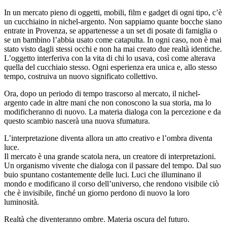
In un mercato pieno di oggetti, mobili, film e gadget di ogni tipo, c’è
un cucchiaino in nichel-argento. Non sappiamo quante bocche siano
entrate in Provenza, se appartenesse a un set di posate di famiglia o
se un bambino l’abbia usato come catapulta. In ogni caso, non è mai
stato visto dagli stessi occhi e non ha mai creato due realtà identiche.
L’oggetto interferiva con la vita di chi lo usava, così come alterava
quella del cucchiaio stesso. Ogni esperienza era unica e, allo stesso
tempo, costruiva un nuovo significato collettivo.
Ora, dopo un periodo di tempo trascorso al mercato, il nichel-
argento cade in altre mani che non conoscono la sua storia, ma lo
modificheranno di nuovo. La materia dialoga con la percezione e da
questo scambio nascerà una nuova sfumatura.
L’interpretazione diventa allora un atto creativo e l’ombra diventa
luce.
Il mercato è una grande scatola nera, un creatore di interpretazioni.
Un organismo vivente che dialoga con il passare del tempo. Dal suo
buio spuntano costantemente delle luci. Luci che illuminano il
mondo e modificano il corso dell’universo, che rendono visibile ciò
che è invisibile, finché un giorno perdono di nuovo la loro
luminosità.
Realtà che diventeranno ombre. Materia oscura del futuro.