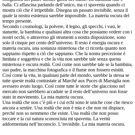
balla. Ci affascina parlando dell’unico, ma ci spaventa quando ci
mostra ciò che è irripetibile. Disegna un passato invisibile, senza il
quale la nostra esistenza sarebbe impossibile. La materia oscura del
tempo presente.
Secondo i cosmologi, la polvere, il legno, gli specchi, i vasi, le
statuette, la bambina e qualsiasi altra cosa che possiamo vedere con i
nostri occhi, o attraverso gli strumenti a nostra disposizione, sono
solo il cinque per cento dell’universo. Il resto è energia oscura e
materia oscura, una sostanza misteriosa che ci ricorda quanto non
sappiamo rispetto a ciò che sappiamo. Che la nostra percezione è
limitata e soggettiva e che la vita non sarebbe tale senza questa
misteriosa e oscura realtà. Così come non sarebbe tale se la bambina,
suo padre, la macchina fotografica o il fiume non fossero esistiti.
Così come la vita, in qualsiasi parte del mondo, sarebbe la stessa se
tutte queste realtà contrastate al Marché aux Puces di Marsiglia non
avessero avuto luogo. Così come tutte le storie che giacciono nel
mercato non sarebbero accadute se il resto dell’universo non fosse
stato in movimento. La mia materia oscura.
Una realtà che non c’è più e i cui echi sono le uniche cose che riesco
ancora a sentire. Una realtà che non è mia e che non mi dispiace,
perché non so nemmeno che esiste. Una realtà che non posso
toccare e la cui natura sconosciuta mi spaventa. La verità
addormentata nell’inconscio. L’invisibile. La mia materia oscura.