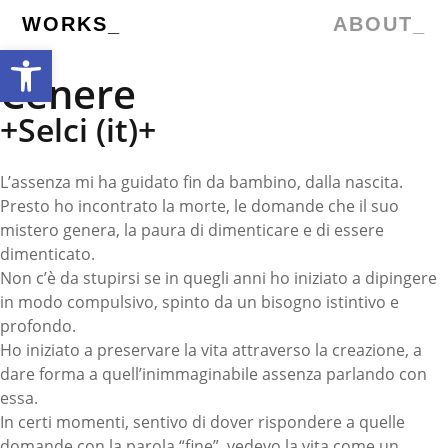
WORKS_
ABOUT_
Open toolbar
Cenere
+Selci (it)+
L’assenza mi ha guidato fin da bambino, dalla nascita.
Presto ho incontrato la morte, le domande che il suo
mistero genera, la paura di dimenticare e di essere
dimenticato.
Non c’è da stupirsi se in quegli anni ho iniziato a dipingere
in modo compulsivo, spinto da un bisogno istintivo e
profondo.
Ho iniziato a preservare la vita attraverso la creazione, a
dare forma a quell’inimmaginabile assenza parlando con
essa.
In certi momenti, sentivo di dover rispondere a quelle
domande con la parola “fine”, vedevo la vita come un