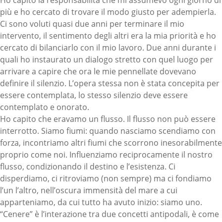
Ho capito la responsabilità che mi assumevo ogni giorno di
più e ho cercato di trovare il modo giusto per adempierla.
Ci sono voluti quasi due anni per terminare il mio
intervento, il sentimento degli altri era la mia priorità e ho
cercato di bilanciarlo con il mio lavoro. Due anni durante i
quali ho instaurato un dialogo stretto con quel luogo per
arrivare a capire che ora le mie pennellate dovevano
definire il silenzio. L’opera stessa non è stata concepita per
essere contemplata, lo stesso silenzio deve essere
contemplato e onorato.
Ho capito che eravamo un flusso. Il flusso non può essere
interrotto. Siamo fiumi: quando nasciamo scendiamo con
forza, incontriamo altri fiumi che scorrono inesorabilmente
proprio come noi. Influenziamo reciprocamente il nostro
flusso, condizionando il destino e l’esistenza. Ci
disperdiamo, ci ritroviamo (non sempre) ma ci fondiamo
l’un l’altro, nell’oscura immensità del mare a cui
apparteniamo, da cui tutto ha avuto inizio: siamo uno.
“Cenere” è l’interazione tra due concetti antipodali, è come